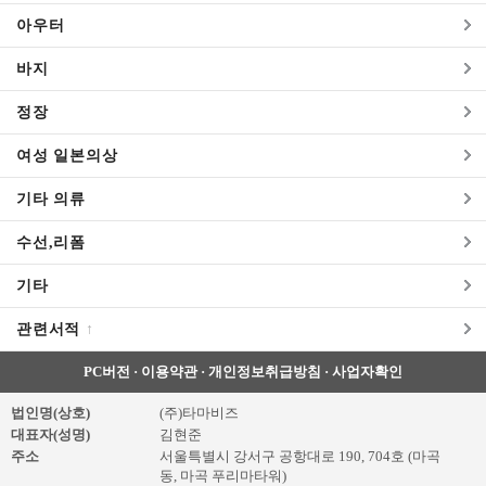
아우터
>
바지
>
정장
>
여성 일본의상
>
기타 의류
>
수선,리폼
>
기타
>
관련서적
↑
>
PC버전
·
이용약관
·
개인정보취급방침
·
사업자확인
>
법인명(상호)
(주)타마비즈
대표자(성명)
김현준
>
주소
서울특별시 강서구 공항대로 190, 704호 (마곡
동, 마곡 푸리마타워)
>