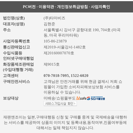
PC버전
·
이용약관
·
개인정보취급방침
·
사업자확인
>
법인명(상호)
(주)타마비즈
대표자(성명)
김현준
>
주소
서울특별시 강서구 공항대로 190, 704호 (마곡
동, 마곡 푸리마타워)
>
사업자등록번호
105-86-23879
통신판매업신고
제2019-서울강서-1482호
수입식품등
제20160007070호
인터넷구매대행업
화장품제조판매업
제9015호
(수입대행형 거래)
고객센터
070-7018-7095
,
1522-6020
구매안전서비스
고객님은 안전거래를 위해 현금 결제시 저희 쇼
핑몰이 가입한 소비자피해보상보험 서비스를
이용하실 수 있습니다.
보상대상
미배송/쇼핑몰부도
재팬엔조이는 일본,구매대행등 신청 및 구매를 중계 및 국제배송을 대행하
는 서비스를 제공하며 상품의 이미지 및 등록내용,동작여부,진품여부등에
대해서는 일체 책임지지 않습니다.