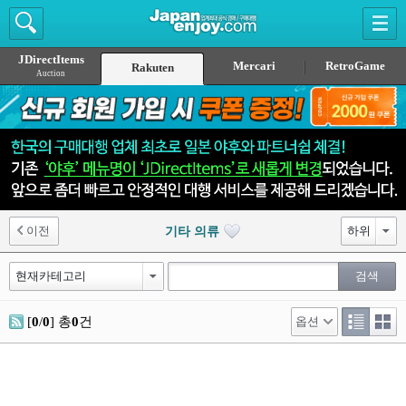
JDirectItems
Mercari
RetroGame
Rakuten
Auction
이전
기타 의류
[
0
/
0
] 총
0
건
옵션