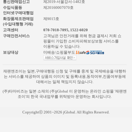
통신판매업신고
제2019-서울강서-1482호
수입식품등
제20160007070호
인터넷구매대행업
화장품제조판매업
제9015호
(수입대행형 거래)
고객센터
070-7018-7095
,
1522-6020
구매안전서비스
고객님은 안전거래를 위해 현금 결제시 저희 쇼
핑몰이 가입한 소비자피해보상보험 서비스를
이용하실 수 있습니다.
보상대상
미배송/쇼핑몰부도
재팬엔조이는 일본,구매대행등 신청 및 구매를 중계 및 국제배송을 대행하
는 서비스를 제공하며 상품의 이미지 및 등록내용,동작여부,진품여부등에
대해서는 일체 책임지지 않습니다.
(주)타마비즈는 일본 소재의 (주)jGlobal 이 운영하는 온라인 쇼핑몰 '재팬엔
조이'의 한국 국내업무를 위탁받아 운영하는 회사입니다.
Copyrightⓒ 2001~2026 jGlobal. All Rights Reserved.