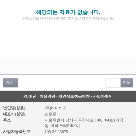
해당되는 자료가 없습니다.
선택옵션을 변경하여 해당되는 조건을 변경후 검색해 주십시오.
위로 ↑
이동
PC버전
·
이용약관
·
개인정보취급방침
·
사업자확인
법인명(상호)
(주)타마비즈
대표자(성명)
김현준
주소
서울특별시 강서구 공항대로 190, 704호 (마곡
동, 마곡 푸리마타워)
사업자등록번호
105-86-23879