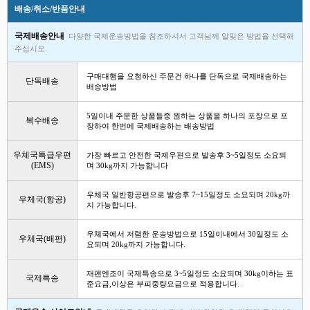
배송/취소/반품안내
국제배송안내
다양한 국제운송방법을 참조하셔서 고객님께 알맞은 방법을 선택해
주십시오.
구매대행을 요청하신 주문건 하나를 단독으로 국제배송하는
단독배송
배송방법
5일이내 주문한 상품들중 원하는 상품을 하나의 포장으로 포
복수배송
장하여 한번에 국제배송하는 배송방법
우체국특급우편
가장 빠르고 안전한 국제우편으로 발송후 3~5일정도 소요되
(EMS)
며 30kg까지 가능합니다
우체국 일반항공편으로 발송후 7~15일정도 소요되며 20kg까
우체국(항공)
지 가능합니다.
우체국에서 저렴한 운송방법으로 15일이내에서 30일정도 소
우체국(배편)
요되며 20kg까지 가능합니다.
재팬엔조이 국제특송으로 3~5일정도 소요되며 30kg이하는 표
국제특송
준요금,이상은 부피중량요금으로 적용합니다.