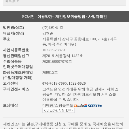
해 주십시오.
PC버전
·
이용약관
·
개인정보취급방침
·
사업자확인
법인명(상호)
(주)타마비즈
대표자(성명)
김현준
주소
서울특별시 강서구 공항대로 190, 704호 (마곡
동, 마곡 푸리마타워)
사업자등록번호
105-86-23879
통신판매업신고
제2019-서울강서-1482호
수입식품등
제20160007070호
인터넷구매대행업
화장품제조판매업
제9015호
(수입대행형 거래)
고객센터
070-7018-7095
,
1522-6020
구매안전서비스
고객님은 안전거래를 위해 현금 결제시 저희 쇼
핑몰이 가입한 소비자피해보상보험 서비스를
이용하실 수 있습니다.
보상대상
미배송/쇼핑몰부도
재팬엔조이는 일본,구매대행등 신청 및 구매를 중계 및 국제배송을 대행하