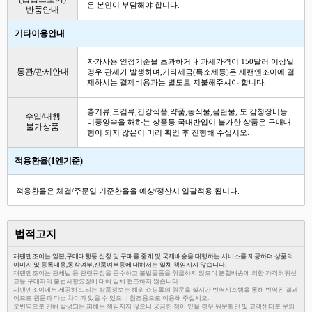
은 본인이 부담해야 합니다.
반품안내
기타이용안내
자가사용 인정기준을 초과하거나 과세가격이 150달러 이상일
통관/관세안내
경우 관세가 발생하며,기타세금(특소세등)은 재팬엔조이에 결
제하시는 결제비용과는 별도로 지불해주셔야 합니다.
총기류,도검류,건강식품,약품,동식물,음란물, 도.감청장비등
수입/대행
미풍양속을 해하는 상품등 국내반입이 불가한 상품은 구매대
불가상품
행이 되지 않은이 미리 확인 후 진행해 주십시오.
적용환율(1엔기준)
적용환율은 체결/주문일 기준환율을 예상/정산시 일괄적용 됩니다.
법적고지
재팬엔조이는 일본,구매대행등 신청 및 구매를 중계 및 국제배송을 대행하는 서비스를 제공하며 상품의
이미지 및 등록내용,동작여부,진품여부등에 대해서는 일체 책임지지 않습니다.
재팬엔조이는 관세법 등 관련규정을 준수하고 불법물품을 취급하지 않으며 분할배송에 의한 가격허위신
고등 구매자의 불법사항요청에 대해 일체 협조하지 않습니다.
재팬엔조이에서 제공해 드리는 상품정보는 해외 쇼핑몰의 원문을 실시간 번역시스템을 통해 번역된 결과
이므로 원문과 다소 차이가 있을 수 있으니 참조용으로 이용해 주십시오.
오번역으로 인해 발생되는 피해는 책임지지 않으니 궁금한 점이 있을 경우 원문확인 및 고객센터로 문의