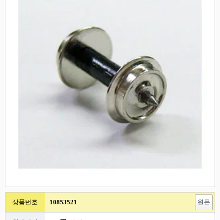
상품번호
10853521
원문