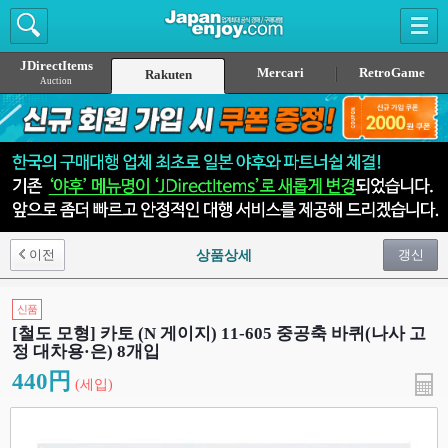
JDirectItems
Mercari
RetroGame
Rakuten
Auction
이전
갱신
상품상세
신품
[철도 모형] 카토 (N 게이지) 11-605 중공축 바퀴(나사 고
정 대차용·은) 8개입
440円
(세입)