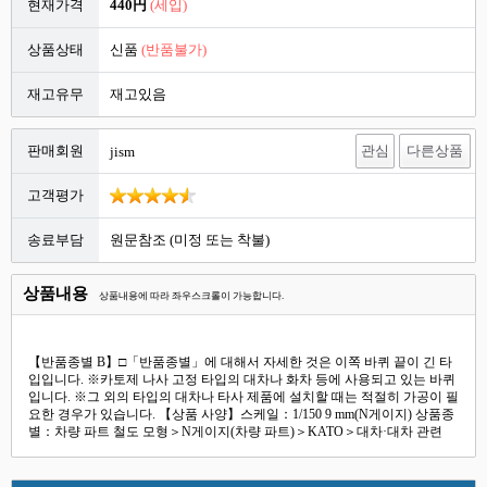
현재가격
440円
(세입)
상품상태
신품
(반품불가)
재고유무
재고있음
판매회원
관심
다른상품
jism
고객평가
송료부담
원문참조 (미정 또는 착불)
상품내용
상품내용에 따라 좌우스크롤이 가능합니다.
【반품종별 B】□「반품종별」에 대해서 자세한 것은 이쪽 바퀴 끝이 긴 타
입입니다. ※카토제 나사 고정 타입의 대차나 화차 등에 사용되고 있는 바퀴
입니다. ※그 외의 타입의 대차나 타사 제품에 설치할 때는 적절히 가공이 필
요한 경우가 있습니다. 【상품 사양】스케일：1/150 9 mm(N게이지) 상품종
별：차량 파트 철도 모형＞N게이지(차량 파트)＞KATO＞대차·대차 관련