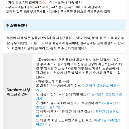
- 가장 긴변 A의 길이가
220cm
이하 (초과시 배송 불가)
- 부피무게는 {가로(cm) * 세로(cm) * 높이(cm) ÷ 5000} 로 계산되며,
포장된 실무게와 부피무게를 비교하여 무거운쪽 운임으로 국제운송료 결정
취소/반품안내
회원이 체결 받은 상품이 판매자 측 과실(*품절, 판매자 변심, 분실 등)로 거래 불가능
할 경우 재팬엔조이는 그 사유를 회원에게 통지하며, 결제금액은 전액 환불처리 합니
다. 회원이 1차 결제 전 이라도, 통지 후 취소처리를 합니다.
- JDirectItems 대행은 특성상 최고신청자 또는 체결자가 되었
을 경우 취소가 불가능하므로 신청전 신중히 확인하십시오. 체
결 후 임의로 취소 및 1차결제 거부 또는 지연시 보증금이 삭
감 처리되며 취소에 따른 실 발생 비용이 추가로 청구될 수 있
습니다.
- 회원 취소에 의한 규정
① 회원의 단순변심에 의한 취소
(이용약관 15조참조 바로가
JDirectItems 대행
기)
취소관련 안내
② 상품의 상이, 누락 등에 의한 취소
(이용약관 15조참조 바로
가기)
③ 판매자 평가저조에 의한 사기 체결건의 취소
(이용약관 15
조참조 바로가기)
④ 예약 상품 사기 판매 건 에 따른 취소
(이용약관 15조참조
바로가기)
⑤ 체결 후 회원 입금지연으로 인한 취소
(이용약관 15조참조
바로가기)