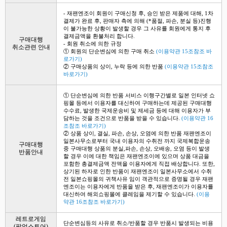
- 재팬엔조이 회원이 구매신청 후, 승인 받은 제품에 대해, 1차
결제가 완료 후, 판매자 측에 의해 (*품절, 파손, 분실 등)진행
이 불가능한 상황이 발생할 경우 그 사유를 회원에게 통지 후
결제금액을 환불처리 합니다.
구매대행
- 회원 취소에 의한 규정
취소관련 안내
① 회원의 단순변심에 의한 구매 취소
(이용약관 15조참조 바
로가기)
② 구매상품의 상이, 누락 등에 의한 반품
(이용약관 15조참조
바로가기)
① 단순변심에 의한 반품 서비스 이행구간별로 일본 인터넷 쇼
핑몰 등에서 이용자를 대신하여 구매하는데 제공된 구매대행
수수료, 발생한 국제운송비 및 제세금 등에 대해 이용자가 부
담하는 것을 조건으로 반품을 받을 수 있습니다.
(이용약관 16
조참조 바로가기)
② 상품 상이, 결실, 파손, 손상, 오염에 의한 반품 재팬엔조이
일본사무소로부터 국내 이용자의 수취전 까지 국제복합운송
구매대행
중 구매대행 상품의 분실,파손, 손상, 오배송, 오염 등이 발생
반품안내
할 경우 이에 대한 책임은 재팬엔조이에 있으며 상품 대금을
포함한 총결제금액 전액을 이용자에게 직접 배상합니다. 또한,
상기된 하자로 인한 반품이 재팬엔조이 일본사무소에서 수취
전 일본쇼핑몰의 귀책사유 임이 객관적으로 증명될 경우 재팬
엔조이는 이용자에게 반품을 받은 후, 재팬엔조이가 이용자를
대신하여 해외쇼핑몰에 클레임을 제기할 수 있습니다.
(이용
약관 16조참조 바로가기)
레트로게임
단순변심등의 사유로 취소/반품할 경우 반품시 발생되는 비용
(팝업스토어)