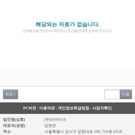
해당되는 자료가 없습니다.
선택옵션을 변경하여 해당되는 조건을 변경후 검색해 주십시오.
위로 ↑
이동
PC버전
·
이용약관
·
개인정보취급방침
·
사업자확인
법인명(상호)
(주)타마비즈
대표자(성명)
김현준
주소
서울특별시 강서구 공항대로 190, 704호 (마곡