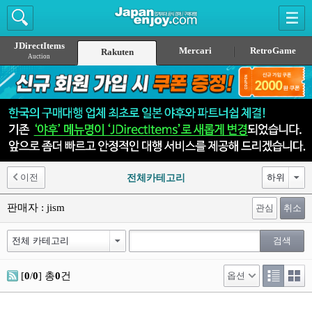
JDirectItems
Mercari
RetroGame
Rakuten
Auction
이전
전체카테고리
판매자 : jism
관심
취소
[
0
/
0
] 총
0
건
옵션