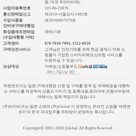
동, 마곡 푸리마타워)
사업자등록번호
105-86-23879
통신판매업신고
제2019-서울강서-1482호
수입식품등
제20160007070호
인터넷구매대행업
화장품제조판매업
제9015호
(수입대행형 거래)
고객센터
070-7018-7095
,
1522-6020
구매안전서비스
고객님은 안전거래를 위해 현금 결제시 저희 쇼
핑몰이 가입한 소비자피해보상보험 서비스를
이용하실 수 있습니다.
보상대상
미배송/쇼핑몰부도
재팬엔조이는 일본,구매대행등 신청 및 구매를 중계 및 국제배송을 대행하
는 서비스를 제공하며 상품의 이미지 및 등록내용,동작여부,진품여부등에
대해서는 일체 책임지지 않습니다.
(주)타마비즈는 일본 소재의 (주)jGlobal 이 운영하는 온라인 쇼핑몰 '재팬엔
조이'의 한국 국내업무를 위탁받아 운영하는 회사입니다.
Copyrightⓒ 2001~2026 jGlobal. All Rights Reserved.