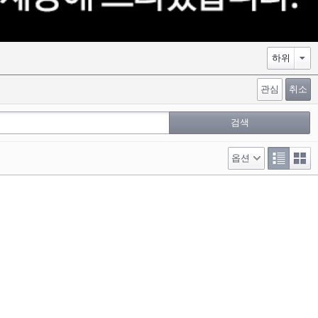
관심
취소
옵션