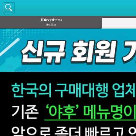
JDirectItems
Auction