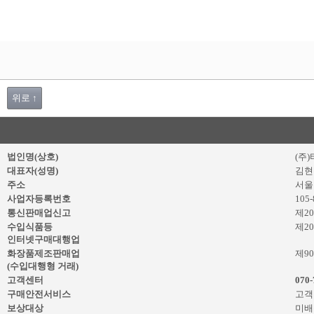
위로 ↑
법인명(상호)
(주
대표자(성명)
김현
주소
서울
사업자등록번호
105-
통신판매업신고
제20
수입식품등
제20
인터넷구매대행업
화장품제조판매업
제9
(수입대행형 거래)
고객센터
070-
구매안전서비스
고객
보상대상
미배