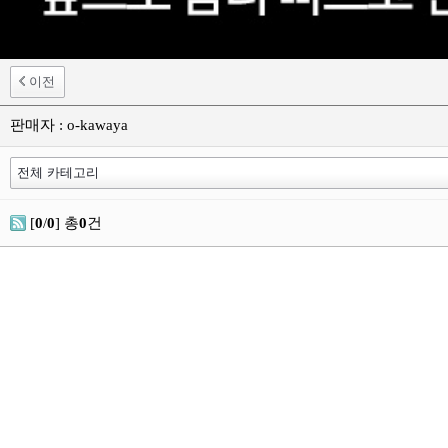
이전
판매자 : o-kawaya
[
0
/
0
] 총
0
건