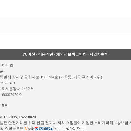
PC버전
·
이용약관
·
개인정보취급방침
·
사업자확인
)타마비즈
준
특별시 강서구 공항대로 190, 704호 (마곡동, 마곡 푸리마타워)
86-23879
19-서울강서-1482호
160007070호
015호
7018-7095
,
1522-6020
님은 안전거래를 위해 현금 결제시 저희 쇼핑몰이 가입한 소비자피해보상보험 
송/쇼핑몰부도