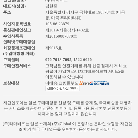
대표자(성명)
김현준
주소
서울특별시 강서구 공항대로 190, 704호 (마곡
동, 마곡 푸리마타워)
사업자등록번호
105-86-23879
통신판매업신고
제2019-서울강서-1482호
수입식품등
제20160007070호
인터넷구매대행업
화장품제조판매업
제9015호
(수입대행형 거래)
고객센터
070-7018-7095
,
1522-6020
구매안전서비스
고객님은 안전거래를 위해 현금 결제시 저희 쇼
핑몰이 가입한 소비자피해보상보험 서비스를
이용하실 수 있습니다.
보상대상
미배송/쇼핑몰부도
재팬엔조이는 일본,구매대행등 신청 및 구매를 중계 및 국제배송을 대행하
는 서비스를 제공하며 상품의 이미지 및 등록내용,동작여부,진품여부등에
대해서는 일체 책임지지 않습니다.
(주)타마비즈는 일본 소재의 (주)jGlobal 이 운영하는 온라인 쇼핑몰 '재팬엔
조이'의 한국 국내업무를 위탁받아 운영하는 회사입니다.