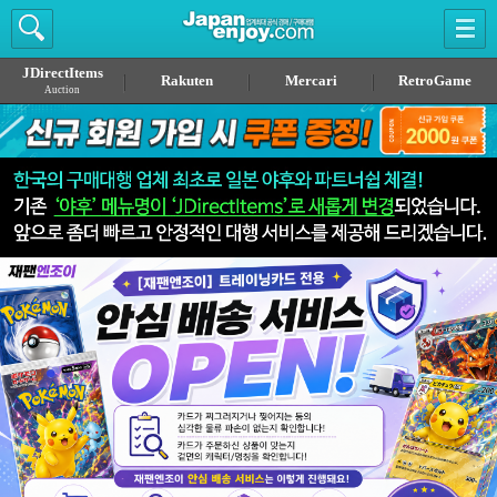
JDirectItems
Rakuten
Mercari
RetroGame
Auction