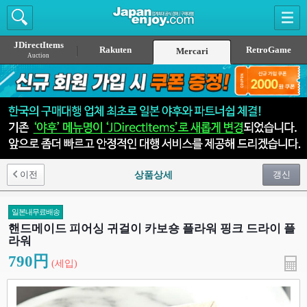
JDirectItems
Rakuten
RetroGame
Mercari
Auction
이전
갱신
상품상세
일본내무료배송
핸드메이드 피어싱 귀걸이 카보숑 플라워 핑크 드라이 플
라워
790円
(세입)