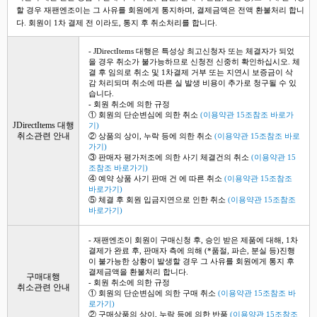
할 경우 재팬엔조이는 그 사유를 회원에게 통지하며, 결제금액은 전액 환불처리 합니
다. 회원이 1차 결제 전 이라도, 통지 후 취소처리를 합니다.
- JDirectItems 대행은 특성상 최고신청자 또는 체결자가 되었
을 경우 취소가 불가능하므로 신청전 신중히 확인하십시오. 체
결 후 임의로 취소 및 1차결제 거부 또는 지연시 보증금이 삭
감 처리되며 취소에 따른 실 발생 비용이 추가로 청구될 수 있
습니다.
- 회원 취소에 의한 규정
① 회원의 단순변심에 의한 취소
(이용약관 15조참조 바로가
JDirectItems 대행
기)
취소관련 안내
② 상품의 상이, 누락 등에 의한 취소
(이용약관 15조참조 바로
가기)
③ 판매자 평가저조에 의한 사기 체결건의 취소
(이용약관 15
조참조 바로가기)
④ 예약 상품 사기 판매 건 에 따른 취소
(이용약관 15조참조
바로가기)
⑤ 체결 후 회원 입금지연으로 인한 취소
(이용약관 15조참조
바로가기)
- 재팬엔조이 회원이 구매신청 후, 승인 받은 제품에 대해, 1차
결제가 완료 후, 판매자 측에 의해 (*품절, 파손, 분실 등)진행
이 불가능한 상황이 발생할 경우 그 사유를 회원에게 통지 후
결제금액을 환불처리 합니다.
구매대행
- 회원 취소에 의한 규정
취소관련 안내
① 회원의 단순변심에 의한 구매 취소
(이용약관 15조참조 바
로가기)
② 구매상품의 상이, 누락 등에 의한 반품
(이용약관 15조참조