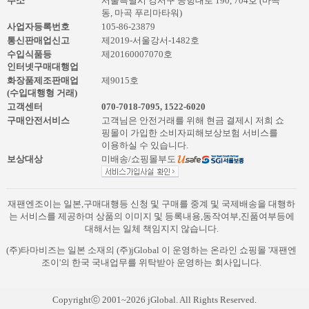
주소
서울특별시 강서구 공항대로 190, 704호 (마곡
동, 마곡 푸리마타워)
사업자등록번호
105-86-23879
통신판매업신고
제2019-서울강서-1482호
수입식품등
제20160007070호
인터넷구매대행업
화장품제조판매업
제9015호
(수입대행형 거래)
고객센터
070-7018-7095
,
1522-6020
구매안전서비스
고객님은 안전거래를 위해 현금 결제시 저희 쇼
핑몰이 가입한 소비자피해보상보험 서비스를
이용하실 수 있습니다.
보상대상
미배송/쇼핑몰부도
재팬엔조이는 일본,구매대행등 신청 및 구매를 중계 및 국제배송을 대행하
는 서비스를 제공하며 상품의 이미지 및 등록내용,동작여부,진품여부등에
대해서는 일체 책임지지 않습니다.
(주)타마비즈는 일본 소재의 (주)jGlobal 이 운영하는 온라인 쇼핑몰 '재팬엔
조이'의 한국 국내업무를 위탁받아 운영하는 회사입니다.
Copyrightⓒ 2001~2026 jGlobal. All Rights Reserved.