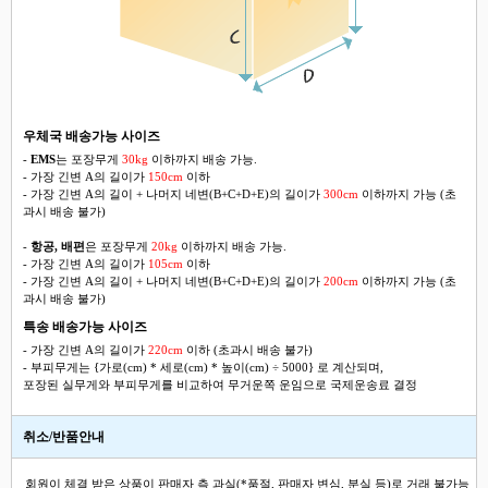
우체국 배송가능 사이즈
-
EMS
는 포장무게
30kg
이하까지 배송 가능.
- 가장 긴변 A의 길이가
150cm
이하
- 가장 긴변 A의 길이 + 나머지 네변(B+C+D+E)의 길이가
300cm
이하까지 가능 (초
과시 배송 불가)
-
항공, 배편
은 포장무게
20kg
이하까지 배송 가능.
- 가장 긴변 A의 길이가
105cm
이하
- 가장 긴변 A의 길이 + 나머지 네변(B+C+D+E)의 길이가
200cm
이하까지 가능 (초
과시 배송 불가)
특송 배송가능 사이즈
- 가장 긴변 A의 길이가
220cm
이하 (초과시 배송 불가)
- 부피무게는 {가로(cm) * 세로(cm) * 높이(cm) ÷ 5000} 로 계산되며,
포장된 실무게와 부피무게를 비교하여 무거운쪽 운임으로 국제운송료 결정
취소/반품안내
회원이 체결 받은 상품이 판매자 측 과실(*품절, 판매자 변심, 분실 등)로 거래 불가능