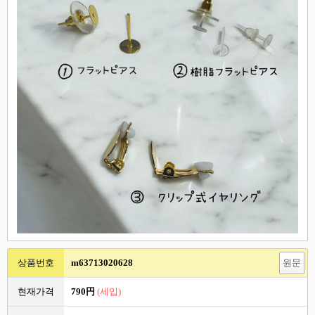
상품번호
m63713020628
원문
현재가격
790円
(세입)