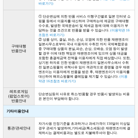
바로가기)
① 단순변심에 의한 반품 서비스 이행구간별로 일본 인터넷 쇼
핑몰 등에서 이용자를 대신하여 구매하는데 제공된 구매대행
수수료, 발생한 국제운송비 및 제세금 등에 대해 이용자가 부
담하는 것을 조건으로 반품을 받을 수 있습니다.
(이용약관 16
조참조 바로가기)
② 상품 상이, 결실, 파손, 손상, 오염에 의한 반품 재팬엔조이
일본사무소로부터 국내 이용자의 수취전 까지 국제복합운송
구매대행
중 구매대행 상품의 분실,파손, 손상, 오배송, 오염 등이 발생
반품안내
할 경우 이에 대한 책임은 재팬엔조이에 있으며 상품 대금을
포함한 총결제금액 전액을 이용자에게 직접 배상합니다. 또한,
상기된 하자로 인한 반품이 재팬엔조이 일본사무소에서 수취
전 일본쇼핑몰의 귀책사유 임이 객관적으로 증명될 경우 재팬
엔조이는 이용자에게 반품을 받은 후, 재팬엔조이가 이용자를
대신하여 해외쇼핑몰에 클레임을 제기할 수 있습니다.
(이용
약관 16조참조 바로가기)
레트로게임
단순변심등의 사유로 취소/반품할 경우 반품시 발생되는 비용
(팝업스토어)
은 본인이 부담해야 합니다.
반품안내
기타이용안내
자가사용 인정기준을 초과하거나 과세가격이 150달러 이상일
통관/관세안내
경우 관세가 발생하며,기타세금(특소세등)은 재팬엔조이에 결
제하시는 결제비용과는 별도로 지불해주셔야 합니다.