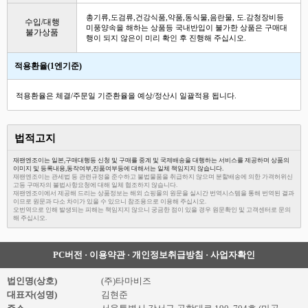
총기류,도검류,건강식품,약품,동식물,음란물, 도.감청장비등
수입/대행
미풍양속을 해하는 상품등 국내반입이 불가한 상품은 구매대
불가상품
행이 되지 않은이 미리 확인 후 진행해 주십시오.
적용환율(1엔기준)
적용환율은 체결/주문일 기준환율을 예상/정산시 일괄적용 됩니다.
법적고지
재팬엔조이는 일본,구매대행등 신청 및 구매를 중계 및 국제배송을 대행하는 서비스를 제공하며 상품의
이미지 및 등록내용,동작여부,진품여부등에 대해서는 일체 책임지지 않습니다.
재팬엔조이는 관세법 등 관련규정을 준수하고 불법물품을 취급하지 않으며 분할배송에 의한 가격허위신
고등 구매자의 불법사항요청에 대해 일체 협조하지 않습니다.
재팬엔조이에서 제공해 드리는 상품정보는 해외 쇼핑몰의 원문을 실시간 번역시스템을 통해 번역된 결과
이므로 원문과 다소 차이가 있을 수 있으니 참조용으로 이용해 주십시오.
오번역으로 인해 발생되는 피해는 책임지지 않으니 궁금한 점이 있을 경우 원문확인 및 고객센터로 문의
해 주십시오.
PC버전
·
이용약관
·
개인정보취급방침
·
사업자확인
법인명(상호)
(주)타마비즈
대표자(성명)
김현준