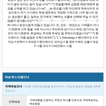
미가 달라 보이는 일이 있습니다(*^^*) 전달할 때에 감염증 예방 때문에 알
코올 소독을 하고 있습니다 m(*_ _)m 최선을 다한 자신에게 액세서리의 보
상으로서 자기 사기에도 학생 용돈에도 적당한 가격으로, 너무 빛나지 않
는 겸손함이 좋고, 일하는 친구에게 기뻐하는 선물로 선택해 주실 수 있지
않을까 생각합니다(*^^*) ♡┈┈┈♡┈┈┈♡┈┈┈♡┈┈┈♡┈┈┈♡
하나하나 정성스럽게 만들고 있습니다. 또, 강도・완성도는 기제품이 아니
기 때문에 너무 힘을 가해 지나거나 무리하게 당기거나 하면, 망가지는 원
인이 되기 때문에, 취급에는 주의해 주세요 잘 부탁드리겠습니다(*^^*) 핸
드메이드 작품 일람은 이쪽으로부터⤵⤵⤵ #nikudango # 핸드메이드 # 피
어싱 # 반짝이 # 귀여운 # 핸드메이드 피어싱 # 꽃 젠트 # 쁘띠 선물 # 개성
# 니켈 프리 # 스테인레스 스틸
배송/취소/반품안내
국제배송안내
다양한 국제운송방법을 참조하셔서 고객님께 알맞은 방법을 선택해
주십시오.
구매대행을 요청하신 주문건 하나를 단독으로 국제배송하는
단독배송
배송방법