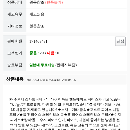
상품상태
원문참조
(반품불가)
재고유무
재고있음
기타정보
원문참조
판매회원
관심
171468481
고객평가
좋음 :
293
나쁨 :
0
송료부담
(판매자부담)
일본내 무료배송
상품내용
상품내용에 따라 좌우스크롤이 가능합니다.
봐 주셔서 감사합니다! (*´˘`*)♡ 이쪽은 핸드메이드 피어스가 되고 있습니
다. :°ஐ..♡* 프로필의, 한번 읽어 잘 부탁드리겠습니다❣️ 유익한 정보나 SA
LE 내용등 기재하고 있습니다! ★소재：기타 금속★포스트 피어스 니켈
프리 ✓★플랫 피어스 스테인리스 동★훅 피어스 스테인리스 구리✓★수지
피어스★칼라:골드 수지 피어스인가, 피어스, 귀걸이 좋아하는 방법을 선
택해 받을 수 있습니다(*^^*) 코멘트란, 혹은 교환의 쪽으로 전해 주세요!
희망이 없는 경우 사진의 현물 그대로가 됩니다 m(_ _)m 조명등에 의해 색