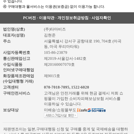
수 있습니다.
④ 구매대행과 몰서비스는 이용권(보증금) 없이 이용가능 합니다.
PC버전
·
이용약관
·
개인정보취급방침
·
사업자확인
법인명(상호)
(주)타마비즈
대표자(성명)
김현준
주소
서울특별시 강서구 공항대로 190, 704호 (마곡
동, 마곡 푸리마타워)
사업자등록번호
105-86-23879
통신판매업신고
제2019-서울강서-1482호
수입식품등
제20160007070호
인터넷구매대행업
화장품제조판매업
제9015호
(수입대행형 거래)
고객센터
070-7018-7095
,
1522-6020
구매안전서비스
고객님은 안전거래를 위해 현금 결제시 저희 쇼
핑몰이 가입한 소비자피해보상보험 서비스를
이용하실 수 있습니다.
보상대상
미배송/쇼핑몰부도
재팬엔조이는 일본,구매대행등 신청 및 구매를 중계 및 국제배송을 대행하